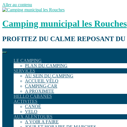
Aller au contenu
Camping municipal les Rouches
PROFITEZ DU CALME REPOSANT DU
LE CAMPING
PLAN DU CAMPING
SERVICES
AU SEIN DU CAMPING
ACCUEIL VÉLO
CAMPING-CAR
A PROXIMITE
HELLO CABANES
ACTIVITES
CANOË
VELO
AUX ALENTOURS
A VOIR A FAIRE
JOUR ET HORAIRE DE MARCHES