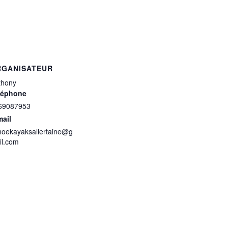
RGANISATEUR
thony
léphone
69087953
mail
noekayaksallertaine@g
il.com