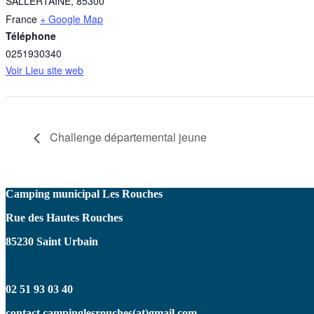
SALLERTAINE
,
85300
France
+ Google Map
Téléphone
0251930340
Voir Lieu site web
Challenge départemental jeune
Camping municipal Les Rouches
Rue des Hautes Rouches
85230 Saint Urbain
02 51 93 03 40
contact.campinglesrouches(at)gmail.com