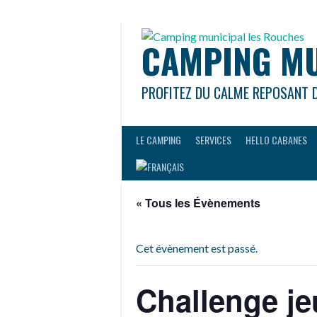
Aller
au
contenu
CAMPING MU
PROFITEZ DU CALME REPOSANT 
LE CAMPING
SERVICES
HELLO CABANES
« Tous les Évènements
Cet évènement est passé.
Challenge j