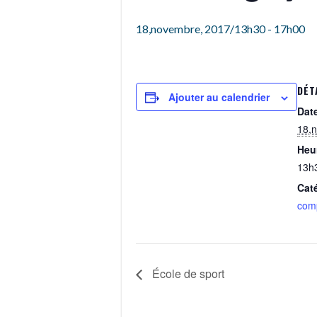
18,novembre, 2017/13h30
-
17h00
DÉT
Ajouter au calendrier
Date
18,
Heur
13h
Cat
comp
École de sport