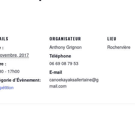
AILS
ORGANISATEUR
LIEU
Anthony Grignon
Rochervière
 :
novembre, 2017
Téléphone
06 69 08 79 53
e :
30 - 17h00
E-mail
canoekayaksallertaine@g
égorie d’Évènement:
mail.com
étition