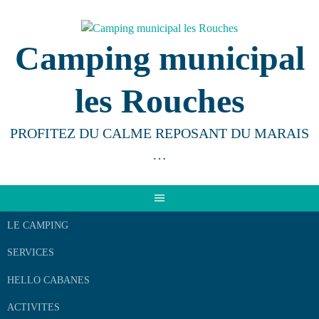
Aller
au
contenu
Camping municipal
les Rouches
PROFITEZ DU CALME REPOSANT DU MARAIS
…
LE CAMPING
SERVICES
HELLO CABANES
ACTIVITES