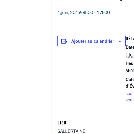
1,juin, 2019/8h00
-
17h00
DÉT
Ajouter au calendrier
Date
1,ju
Heur
8h0
Cat
d’É
séan
séa
LIEU
SALLERTAINE