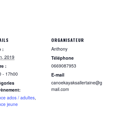
AILS
ORGANISATEUR
Anthony
 :
in, 2019
Téléphone
0669087953
e :
0 - 17h00
E-mail
canoekayaksallertaine@g
égories
mail.com
vènement:
ce ados / adultes
,
nce jeune