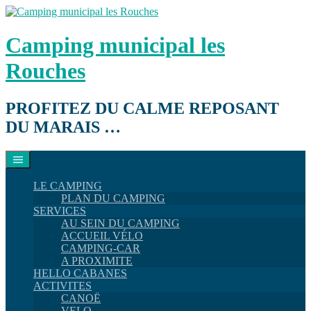
Aller
au
contenu
Camping municipal les
Rouches
PROFITEZ DU CALME REPOSANT
DU MARAIS …
LE CAMPING
PLAN DU CAMPING
SERVICES
AU SEIN DU CAMPING
ACCUEIL VÉLO
CAMPING-CAR
A PROXIMITE
HELLO CABANES
ACTIVITES
CANOË
VELO