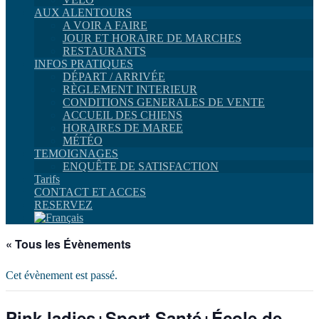
AUX ALENTOURS
A VOIR A FAIRE
JOUR ET HORAIRE DE MARCHES
RESTAURANTS
INFOS PRATIQUES
DÉPART / ARRIVÉE
RÈGLEMENT INTERIEUR
CONDITIONS GENERALES DE VENTE
ACCUEIL DES CHIENS
HORAIRES DE MAREE
MÉTÉO
TEMOIGNAGES
ENQUÊTE DE SATISFACTION
Tarifs
CONTACT ET ACCES
RESERVEZ
« Tous les Évènements
Cet évènement est passé.
Pink ladies+Sport Santé+École de