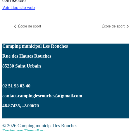
0251930340
Voir Lieu site web
École de sport
École de sport
Camping municipal Les Rouches
Rue des Hautes Rouches
85230 Saint Urbain
02 51 93 03 40
contact.campinglesrouches(at)gmail.com
46.87435, -2.00670
© 2026 Camping municipal les Rouches
Design par ThemeBoy