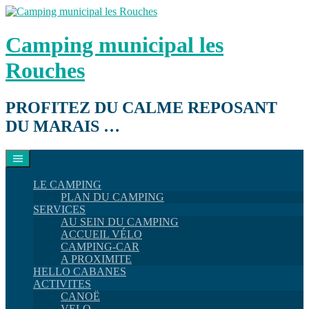
Aller
au
contenu
Camping municipal les
Rouches
PROFITEZ DU CALME REPOSANT
DU MARAIS …
LE CAMPING
PLAN DU CAMPING
SERVICES
AU SEIN DU CAMPING
ACCUEIL VÉLO
CAMPING-CAR
A PROXIMITE
HELLO CABANES
ACTIVITES
CANOË
VELO