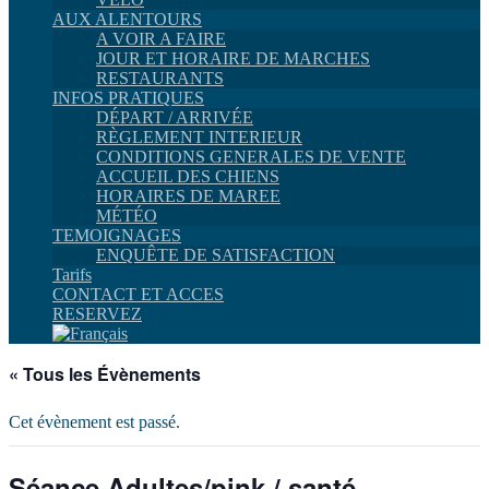
AUX ALENTOURS
A VOIR A FAIRE
JOUR ET HORAIRE DE MARCHES
RESTAURANTS
INFOS PRATIQUES
DÉPART / ARRIVÉE
RÈGLEMENT INTERIEUR
CONDITIONS GENERALES DE VENTE
ACCUEIL DES CHIENS
HORAIRES DE MAREE
MÉTÉO
TEMOIGNAGES
ENQUÊTE DE SATISFACTION
Tarifs
CONTACT ET ACCES
RESERVEZ
« Tous les Évènements
Cet évènement est passé.
Séance Adultes/pink / santé